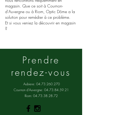
nous rencontrons fréquemment en
magasin. Que ce soit à Cournon-
d'Auvergne ou à Riom, Optic Dôme a la
solution pour remédier à ce problème.
Et si vous veniez la découvrir en magasin
?
Prendre
rendez-vous
Aubiere:
04.73.260.270
Cournon d'Auvergne:
04.73.84.59.21
Riom:
04.73.38.28.72