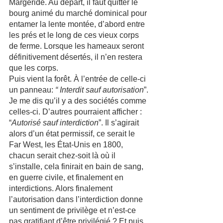
Margeride. Au départ, il faut quitter le 
bourg animé du marché dominical pour 
entamer la lente montée, d’abord entre 
les prés et le long de ces vieux corps 
de ferme. Lorsque les hameaux seront 
définitivement désertés, il n’en restera 
que les corps. 
Puis vient la forêt. À l’entrée de celle-ci 
un panneau: 
“ Interdit sauf autorisation
”. 
Je me dis qu’il y a des sociétés comme 
celles-ci. D’autres pourraient afficher : 
“
Autorisé sauf interdiction
”. Il s’agirait 
alors d’un état permissif, ce serait le 
Far West, les État-Unis en 1800, 
chacun serait chez-soit là où il 
s’installe, cela finirait en bain de sang, 
en guerre civile, et finalement en 
interdictions. Alors finalement 
l’autorisation dans l’interdiction donne 
un sentiment de privilège et n’est-ce 
pas gratifiant d’être privilégié ? Et puis 