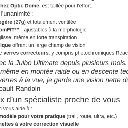
 chez Optic Dome
, est taillée pour l’effort.
 l’unanimité :
égère
 (27g) et totalement ventilée
tomFIT™
 : ajustables à la morphologie
glisse, même en forte transpiration
ique
 offrant un large champ de vision
c verres correcteurs
, y compris photochromiques Reac
c la Julbo Ultimate depuis plusieurs mois. E
, même en montée raide ou en descente tec
erres à la vue, je garde une vision nette d
bault Randoin
ix d’un spécialiste proche de vous
 vous aide à :
 modèle pour votre pratique
 (trail, route, ultra, etc.)
ettes à votre correction visuelle