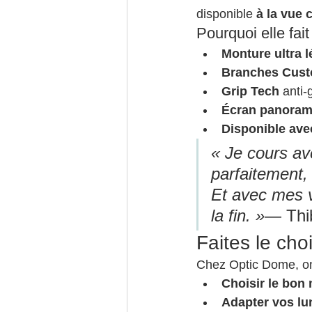
disponible 
à la vue
Pourquoi elle fait
Monture ultra l
Branches Cus
Grip Tech
 anti-
Écran panoram
Disponible ave
« Je cours ave
parfaitement
Et avec mes v
la fin. »
— Thi
Faites le cho
Chez Optic Dome, on
Choisir le bon
Adapter vos lun