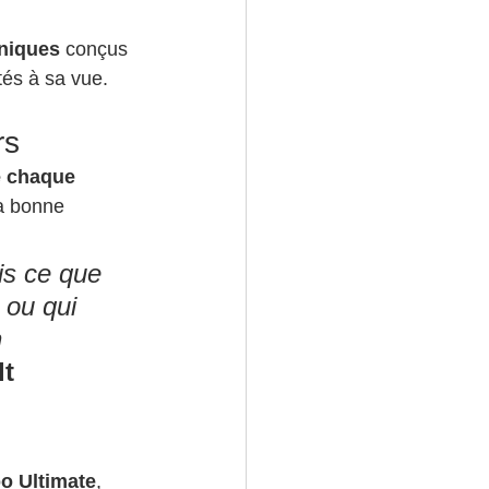
niques
 conçus 
tés à sa vue.
rs
 chaque 
la bonne 
is ce que 
 ou qui 
 
t 
o Ultimate
, 