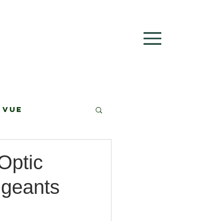
Menu
 vue
 Optic
igeants