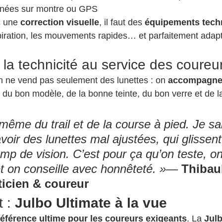
nnées sur montre ou GPS
 une 
correction visuelle
, il faut des 
équipements tech
anspiration, les mouvements rapides… et parfaitement adap
la technicité au service des coureu
 ne vend pas seulement des lunettes : on 
accompagne
x du bon modèle, de la bonne teinte, du bon verre et de 
même du trail et de la course à pied. Je sa
oir des lunettes mal ajustées, qui glissent
amp de vision. C’est pour ça qu’on teste, on
et on conseille avec honnêteté. »
— 
Thibaul
icien & coureur
 : 
Julbo Ultimate à la vue
référence ultime pour les coureurs exigeants
. La 
Julb