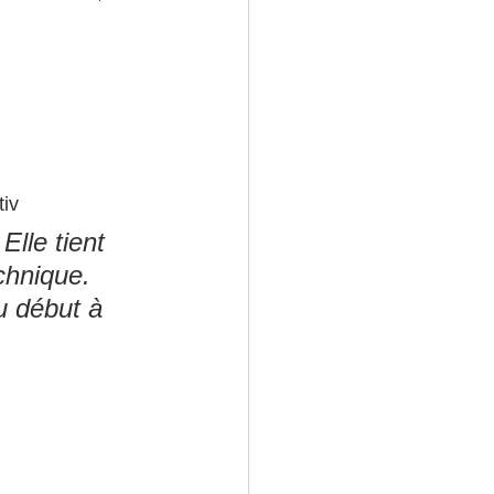
tiv
lle tient 
hnique. 
u début à 