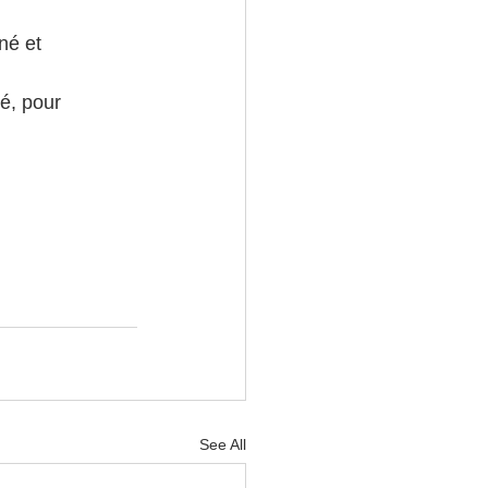
né et 
é, pour 
See All