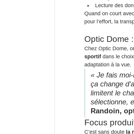
Lecture des do
Quand on court avec
pour l’effort, la tr
Optic Dome : 
Chez Optic Dome, on
sportif
 dans le choi
adaptation à la vue.
« Je fais moi-
ça change d’av
limitent le ch
sélectionne, 
Randoin, opt
Focus produit
C’est sans doute 
la 