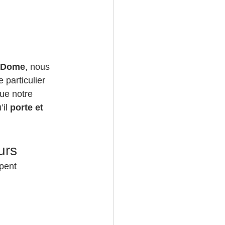
 Dome
, nous 
e particulier 
ue notre 
il 
porte et 
urs
pent 